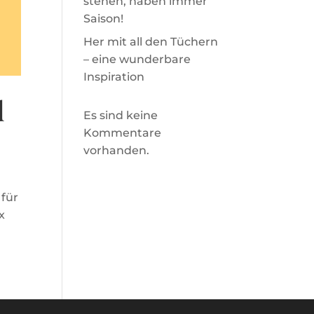
stehen, haben immer
Saison!
Her mit all den Tüchern
– eine wunderbare
Inspiration
d
Es sind keine
Kommentare
vorhanden.
 für
x