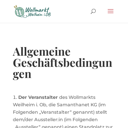
Allgemeine
Geschäftsbedingun
gen
Der Veranstalter
des Wollmarkts
Weilheim i. Ob, die Samanthanet KG (im
Folgenden „Veranstalter“ genannt)
stellt
dem/der
Aussteller:in
(im
Folgenden
„Aussteller“
genannt)
einen
Standplatz
zur