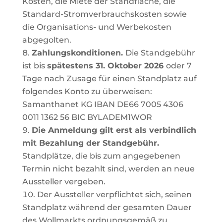
Kosten, die Miete der Standfläche, die
Standard-Stromverbrauchskosten sowie
die Organisations- und Werbekosten
abgegolten.
Zahlungskonditionen.
Die Standgebühr
ist bis
spätestens 31. Oktober 2026
oder 7
Tage nach Zusage für einen
Standplatz
auf
folgendes
Konto
zu
überweisen:
Samanthanet
KG
IBAN
DE66
7005
4306
0011
1362
56 BIC BYLADEM1WOR
Die
Anmeldung
gilt
erst
als
verbindlich
mit
Bezahlung
der
Standgebühr.
Standplätze,
die
bis zum angegebenen
Termin
nicht bezahlt sind, werden an neue
Aussteller vergeben.
Der Aussteller verpflichtet sich, seinen
Standplatz während der gesamten Dauer
des Wollmarkts ordnungsgemäß
zu