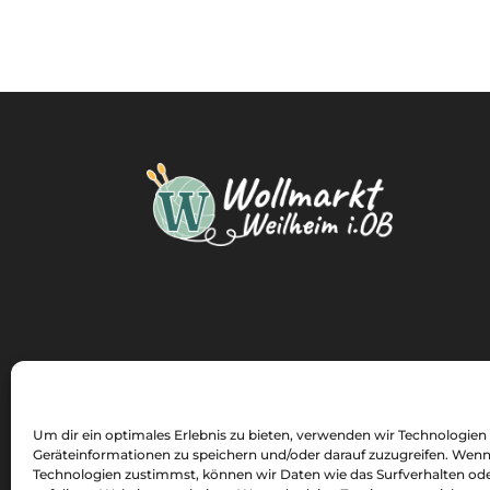
Um dir ein optimales Erlebnis zu bieten, verwenden wir Technologien
Geräteinformationen zu speichern und/oder darauf zuzugreifen. Wenn
Technologien zustimmst, können wir Daten wie das Surfverhalten ode