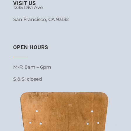
VISIT US
1235 Divi Ave
San Francisco, CA 93132
OPEN HOURS
M-F: 8am – 6pm
S & S: closed