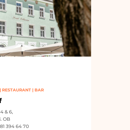
| RESTAURANT | BAR
f
4 & 6,
i. OB
881 394 64 70