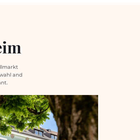
eim
llmarkt
swahl and
nt.