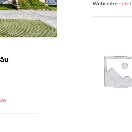
Webseite
:
hotel
räu
.de